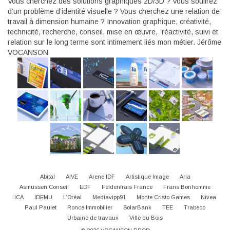
Vous cherchez des solutions graphiques 2D/3D ? Vous souffrez
d’un problème d’identité visuelle ? Vous cherchez une relation de
travail à dimension humaine ? Innovation graphique, créativité,
technicité, recherche, conseil, mise en œuvre, réactivité, suivi et
relation sur le long terme sont intimement liés mon métier. Jérôme
VOCANSON
Abital
AIVE
Arene IDF
Artistique Image
Aria
Asmussen Conseil
EDF
Feldenfrais France
Frans Bonhomme
ICA
IDEMU
L’Oréal
Mediavipp91
Monte Cristo Games
Nivea
Paul Paulet
Ronce Immobilier
SolarBank
TEE
Trabeco
Urbaine de travaux
Ville du Bois