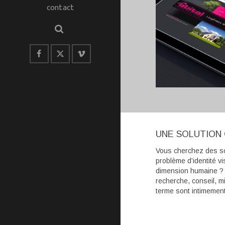
contact
UNE SOLUTION
Vous cherchez des so
problème d’identité vi
dimension humaine ? I
recherche, conseil, mi
terme sont intimeme