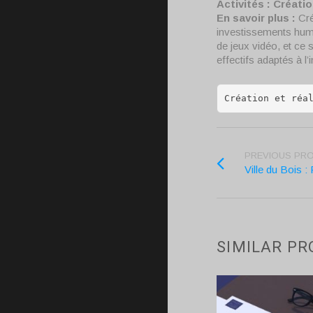
Activités
: Créati
En savoir plus :
Cré
investissements huma
de jeux vidéo, et ce 
effectifs adaptés à l
Création et réa
PREVIOUS PR
Ville du Bois :
SIMILAR PR