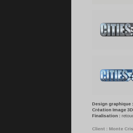
Design graphique 
Création Image 3D
Finalisation :
retou
Client :
Monte Cri