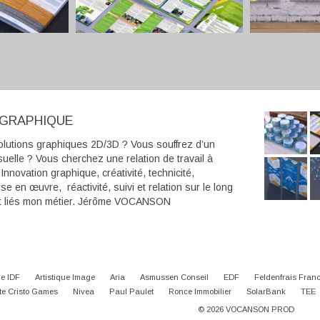
 GRAPHIQUE
lutions graphiques 2D/3D ? Vous souffrez d’un
suelle ? Vous cherchez une relation de travail à
nnovation graphique, créativité, technicité,
se en œuvre, réactivité, suivi et relation sur le long
nt liés mon métier. Jérôme VOCANSON
e IDF
Artistique Image
Aria
Asmussen Conseil
EDF
Feldenfrais Fran
e Cristo Games
Nivea
Paul Paulet
Ronce Immobilier
SolarBank
TEE
© 2026 VOCANSON PROD