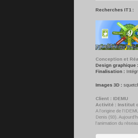
Recherches IT1 :
Conception et Réa
Design graphique 
Finalisation :
Intégr
Images 3D :
squetc
Client : IDEMU
Activité :
Institut 
A l’origine de l’IDE
Denis (93). Aujourd’hu
l’animation du résea