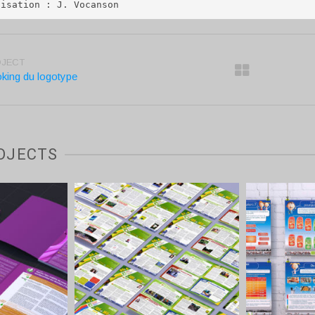
lisation : J. Vocanson
OJECT
king du logotype
OJECTS