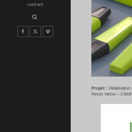
contact
Projet :
Réalisation 
Recto Verso – CMJN 