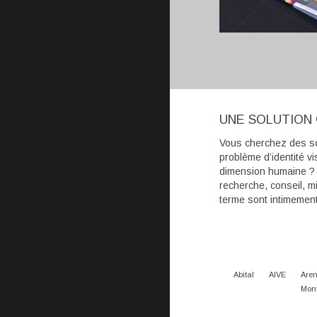
UNE SOLUTION
Vous cherchez des so
problème d’identité vi
dimension humaine ? I
recherche, conseil, mi
terme sont intimeme
Abital
AIVE
Aren
Mont