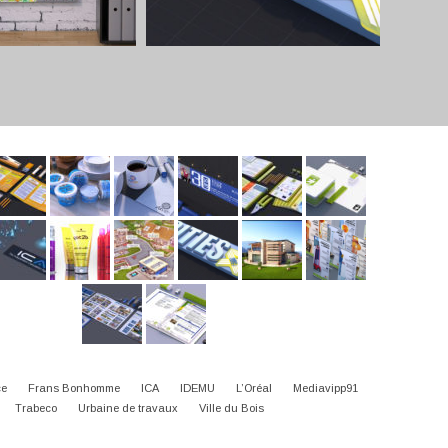
ce
Frans Bonhomme
ICA
IDEMU
L’Oréal
Mediavipp91
Trabeco
Urbaine de travaux
Ville du Bois